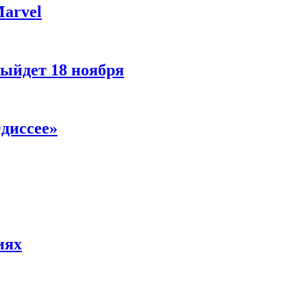
Marvel
ыйдет 18 ноября
диссее»
иях