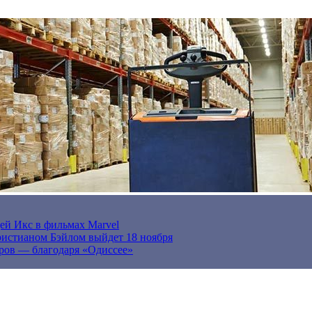
ей Икс в фильмах Marvel
истианом Бэйлом выйдет 18 ноября
ров — благодаря «Одиссее»