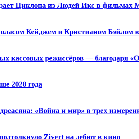
рает Циклопа из Людей Икс в фильмах 
оласом Кейджем и Кристианом Бэйлом в
ых кассовых режиссёров — благодаря «О
ше 2028 года
реасяна: «Война и мир» в трех измерен
одтолкнуло Zivert на дебют в кино