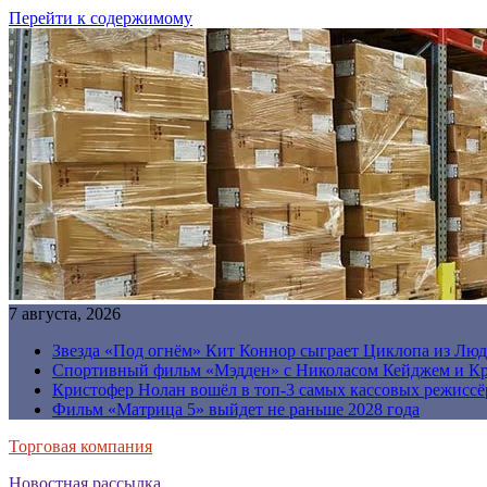
Перейти к содержимому
7 августа, 2026
Звезда «Под огнём» Кит Коннор сыграет Циклопа из Люд
Спортивный фильм «Мэдден» с Николасом Кейджем и Кр
Кристофер Нолан вошёл в топ-3 самых кассовых режиссё
Фильм «Матрица 5» выйдет не раньше 2028 года
Торговая компания
Новостная рассылка