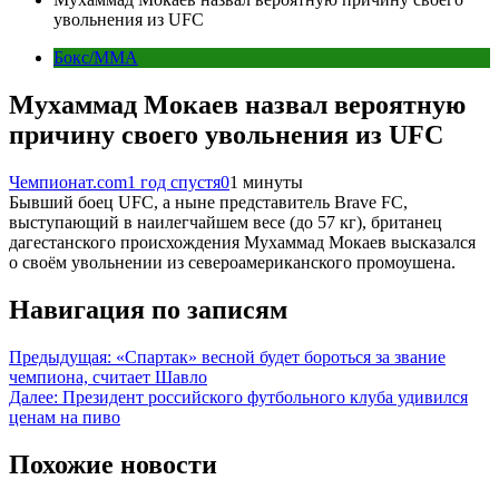
увольнения из UFC
Бокс/MMA
Мухаммад Мокаев назвал вероятную
причину своего увольнения из UFC
Чемпионат.com
1 год спустя
0
1 минуты
Бывший боец UFC, а ныне представитель Brave FC,
выступающий в наилегчайшем весе (до 57 кг), британец
дагестанского происхождения Мухаммад Мокаев высказался
о своём увольнении из североамериканского промоушена.
Навигация по записям
Предыдущая:
«Спартак» весной будет бороться за звание
чемпиона, считает Шавло
Далее:
Президент российского футбольного клуба удивился
ценам на пиво
Похожие новости