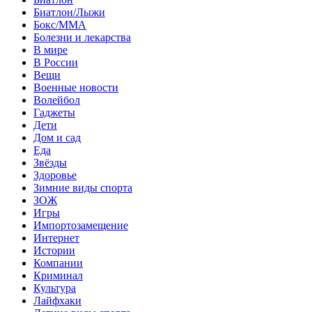
Биатлон/Лыжи
Бокс/MMA
Болезни и лекарства
В мире
В России
Вещи
Военные новости
Волейбол
Гаджеты
Дети
Дом и сад
Еда
Звёзды
Здоровье
Зимние виды спорта
ЗОЖ
Игры
Импортозамещение
Интернет
Истории
Компании
Криминал
Культура
Лайфхаки