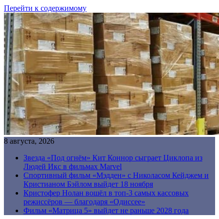
Перейти к содержимому
8 августа, 2026
Звезда «Под огнём» Кит Коннор сыграет Циклопа из
Людей Икс в фильмах Marvel
Спортивный фильм «Мэдден» с Николасом Кейджем и
Кристианом Бэйлом выйдет 18 ноября
Кристофер Нолан вошёл в топ-3 самых кассовых
режиссёров — благодаря «Одиссее»
Фильм «Матрица 5» выйдет не раньше 2028 года