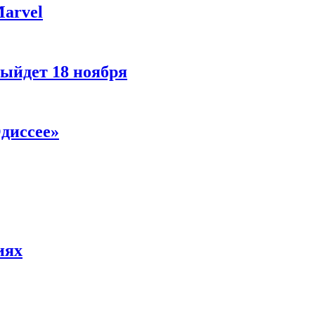
Marvel
ыйдет 18 ноября
диссее»
иях