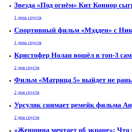
Звезда «Под огнём» Кит Коннор сыг
1 день спустя
Спортивный фильм «Мэдден» с Ник
1 день спустя
Кристофер Нолан вошёл в топ-3 сам
2 дня спустя
Фильм «Матрица 5» выйдет не рань
2 дня спустя
Урсуляк снимает ремейк фильма Анд
2 дня спустя
«Женщина мечтает об экране»: Что п