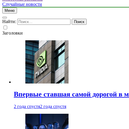
Случайные новости
Меню
Найти:
Заголовки
Впервые ставшая самой дорогой в 
2 года спустя
2 года спустя