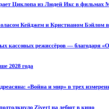
рает Циклопа из Людей Икс в фильмах 
оласом Кейджем и Кристианом Бэйлом в
ых кассовых режиссёров — благодаря «О
ше 2028 года
реасяна: «Война и мир» в трех измерен
одтолкнуло Zivert на дебют в кино