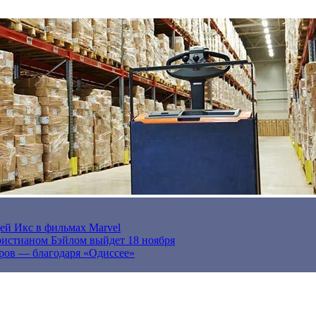
ей Икс в фильмах Marvel
истианом Бэйлом выйдет 18 ноября
ров — благодаря «Одиссее»