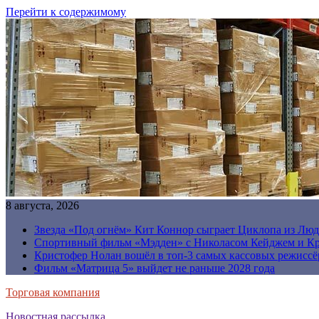
Перейти к содержимому
8 августа, 2026
Звезда «Под огнём» Кит Коннор сыграет Циклопа из Люд
Спортивный фильм «Мэдден» с Николасом Кейджем и Кр
Кристофер Нолан вошёл в топ-3 самых кассовых режиссё
Фильм «Матрица 5» выйдет не раньше 2028 года
Торговая компания
Новостная рассылка