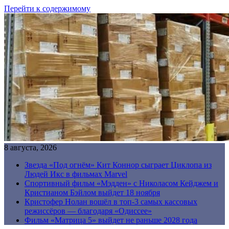
Перейти к содержимому
8 августа, 2026
Звезда «Под огнём» Кит Коннор сыграет Циклопа из
Людей Икс в фильмах Marvel
Спортивный фильм «Мэдден» с Николасом Кейджем и
Кристианом Бэйлом выйдет 18 ноября
Кристофер Нолан вошёл в топ-3 самых кассовых
режиссёров — благодаря «Одиссее»
Фильм «Матрица 5» выйдет не раньше 2028 года