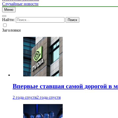
Случайные новости
Меню
Найти:
Заголовки
Впервые ставшая самой дорогой в 
2 года спустя
2 года спустя