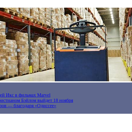
ей Икс в фильмах Marvel
истианом Бэйлом выйдет 18 ноября
ров — благодаря «Одиссее»