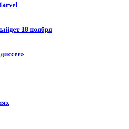
Marvel
ыйдет 18 ноября
диссее»
иях