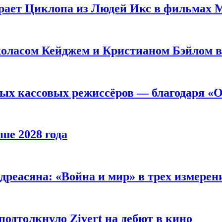
рает Циклопа из Людей Икс в фильмах 
оласом Кейджем и Кристианом Бэйлом в
ых кассовых режиссёров — благодаря «О
ше 2028 года
реасяна: «Война и мир» в трех измерен
одтолкнуло Zivert на дебют в кино