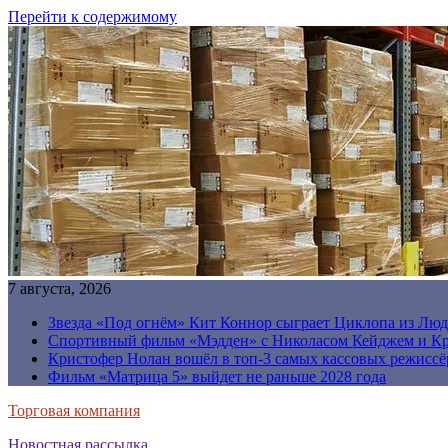
Перейти к содержимому
7 августа, 2026
Звезда «Под огнём» Кит Коннор сыграет Циклопа из Люд
Спортивный фильм «Мэдден» с Николасом Кейджем и Кр
Кристофер Нолан вошёл в топ-3 самых кассовых режиссё
Фильм «Матрица 5» выйдет не раньше 2028 года
Торговая компания
Новостная рассылка