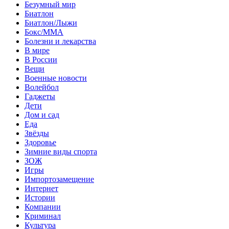
Безумный мир
Биатлон
Биатлон/Лыжи
Бокс/MMA
Болезни и лекарства
В мире
В России
Вещи
Военные новости
Волейбол
Гаджеты
Дети
Дом и сад
Еда
Звёзды
Здоровье
Зимние виды спорта
ЗОЖ
Игры
Импортозамещение
Интернет
Истории
Компании
Криминал
Культура