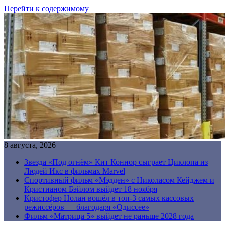
Перейти к содержимому
8 августа, 2026
Звезда «Под огнём» Кит Коннор сыграет Циклопа из
Людей Икс в фильмах Marvel
Спортивный фильм «Мэдден» с Николасом Кейджем и
Кристианом Бэйлом выйдет 18 ноября
Кристофер Нолан вошёл в топ-3 самых кассовых
режиссёров — благодаря «Одиссее»
Фильм «Матрица 5» выйдет не раньше 2028 года