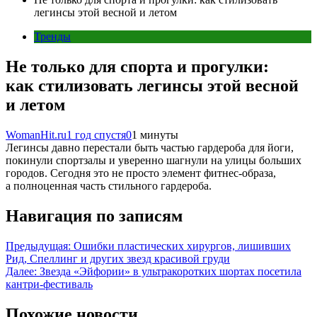
легинсы этой весной и летом
Тренды
Не только для спорта и прогулки:
как стилизовать легинсы этой весной
и летом
WomanHit.ru
1 год спустя
0
1 минуты
Легинсы давно перестали быть частью гардероба для йоги,
покинули спортзалы и уверенно шагнули на улицы больших
городов. Сегодня это не просто элемент фитнес-образа,
а полноценная часть стильного гардероба.
Навигация по записям
Предыдущая:
Ошибки пластических хирургов, лишивших
Рид, Спеллинг и других звезд красивой груди
Далее:
Звезда «Эйфории» в ультракоротких шортах посетила
кантри-фестиваль
Похожие новости