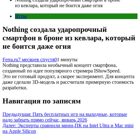
из кевлара, который не боится даже огня
Игры
Nothing создала ударопрочный
смартфон в броне из кевлара, который
не боится даже огня
Ferra.ru
7 месяцев спустя
0
1 минуты
Nothing представила необычный концепт смартфона,
созданный по идее популярного стримера IShowSpeed.
Это не готовый продукт, а скорее эксперимент. Для концепта
даже сделали 3D-модель и рассчитали примерную стоимость
разработки.
Навигация по записям
Предыдущая:
Пять бесплатных игр на выходные, которые
надо забрать прямо сейчас, январь 2026
Далее:
Эксперты сравнили мини-ПК на Intel Ultra и Mac mini
на Apple Silicon