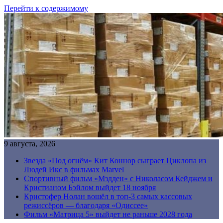
Перейти к содержимому
9 августа, 2026
Звезда «Под огнём» Кит Коннор сыграет Циклопа из
Людей Икс в фильмах Marvel
Спортивный фильм «Мэдден» с Николасом Кейджем и
Кристианом Бэйлом выйдет 18 ноября
Кристофер Нолан вошёл в топ-3 самых кассовых
режиссёров — благодаря «Одиссее»
Фильм «Матрица 5» выйдет не раньше 2028 года