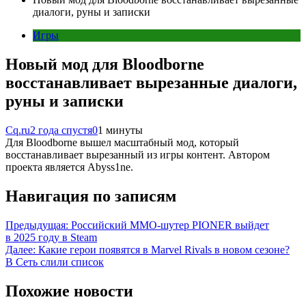
диалоги, руны и записки
Игры
Новый мод для Bloodborne
восстанавливает вырезанные диалоги,
руны и записки
Cq.ru
2 года спустя
0
1 минуты
Для Bloodborne вышел масштабный мод, который
восстанавливает вырезанный из игры контент. Автором
проекта является Abyss1ne.
Навигация по записям
Предыдущая:
Российский MMO-шутер PIONER выйдет
в 2025 году в Steam
Далее:
Какие герои появятся в Marvel Rivals в новом сезоне?
В Сеть слили список
Похожие новости