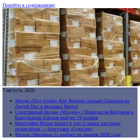
Перейти к содержимому
7 августа, 2026
Звезда «Под огнём» Кит Коннор сыграет Циклопа из
Людей Икс в фильмах Marvel
Спортивный фильм «Мэдден» с Николасом Кейджем и
Кристианом Бэйлом выйдет 18 ноября
Кристофер Нолан вошёл в топ-3 самых кассовых
режиссёров — благодаря «Одиссее»
Фильм «Матрица 5» выйдет не раньше 2028 года