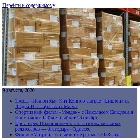
Перейти к содержимому
9 августа, 2026
Звезда «Под огнём» Кит Коннор сыграет Циклопа из
Людей Икс в фильмах Marvel
Спортивный фильм «Мэдден» с Николасом Кейджем и
Кристианом Бэйлом выйдет 18 ноября
Кристофер Нолан вошёл в топ-3 самых кассовых
режиссёров — благодаря «Одиссее»
Фильм «Матрица 5» выйдет не раньше 2028 года