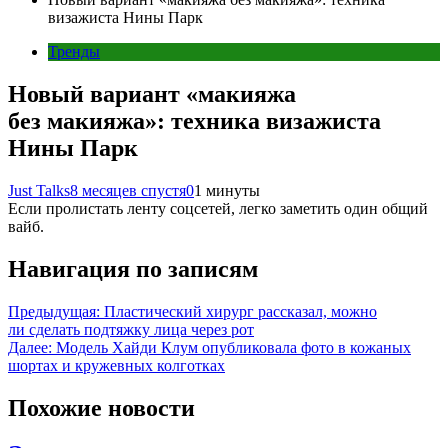
визажиста Нины Парк
Тренды
Новый вариант «макияжа
без макияжа»: техника визажиста
Нины Парк
Just Talks
8 месяцев спустя
0
1 минуты
Если пролистать ленту соцсетей, легко заметить один общий
вайб.
Навигация по записям
Предыдущая:
Пластический хирург рассказал, можно
ли сделать подтяжку лица через рот
Далее:
Модель Хайди Клум опубликовала фото в кожаных
шортах и кружевных колготках
Похожие новости