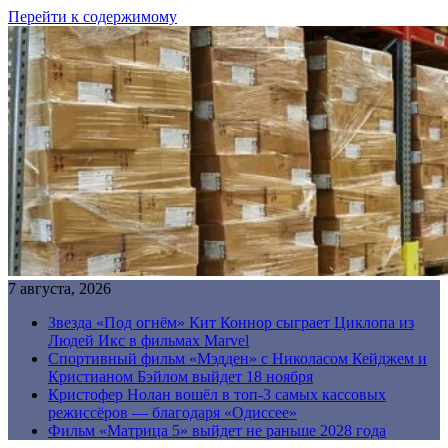
Перейти к содержимому
7 августа, 2026
Звезда «Под огнём» Кит Коннор сыграет Циклопа из
Людей Икс в фильмах Marvel
Спортивный фильм «Мэдден» с Николасом Кейджем и
Кристианом Бэйлом выйдет 18 ноября
Кристофер Нолан вошёл в топ-3 самых кассовых
режиссёров — благодаря «Одиссее»
Фильм «Матрица 5» выйдет не раньше 2028 года