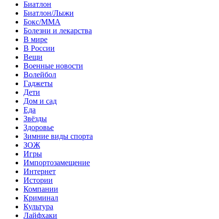
Биатлон
Биатлон/Лыжи
Бокс/MMA
Болезни и лекарства
В мире
В России
Вещи
Военные новости
Волейбол
Гаджеты
Дети
Дом и сад
Еда
Звёзды
Здоровье
Зимние виды спорта
ЗОЖ
Игры
Импортозамещение
Интернет
Истории
Компании
Криминал
Культура
Лайфхаки