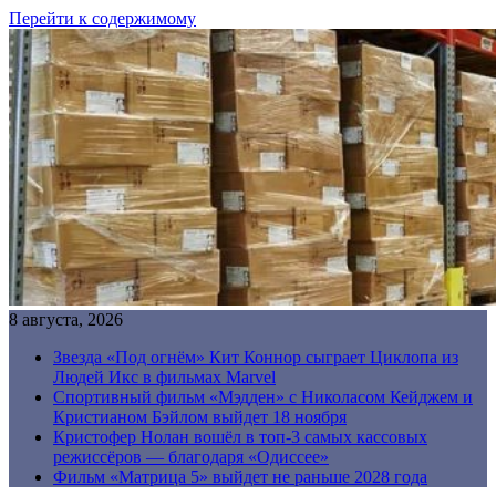
Перейти к содержимому
8 августа, 2026
Звезда «Под огнём» Кит Коннор сыграет Циклопа из
Людей Икс в фильмах Marvel
Спортивный фильм «Мэдден» с Николасом Кейджем и
Кристианом Бэйлом выйдет 18 ноября
Кристофер Нолан вошёл в топ-3 самых кассовых
режиссёров — благодаря «Одиссее»
Фильм «Матрица 5» выйдет не раньше 2028 года