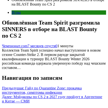
на BLAST Bounty по CS 2
Игры
Обновлённая Team Spirit разгромила
SINNERS в отборе на BLAST Bounty
по CS 2
Чемпионат.com
7 месяцев спустя
0
1 минуты
Коллектив Team Spirit успешно начал выступление в новом
сезоне Counter-Strike 2. В первом раунде закрытой
квалификации к турниру BLAST Bounty Winter 2026
российская команда одержала уверенную победу над чешским
составом…
Навигация по записям
Предыдущая:
Гайд по Quarantine Zone: прокачка
инструментов, симптомы инфекции
Далее:
Мэйджоры по CS 2 в 2027 году пройдут в Аргентине
и Китае — СМИ