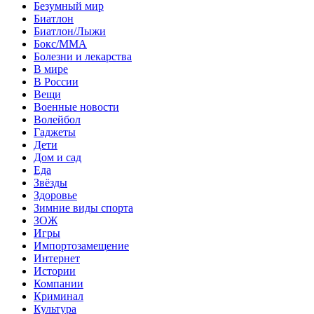
Безумный мир
Биатлон
Биатлон/Лыжи
Бокс/MMA
Болезни и лекарства
В мире
В России
Вещи
Военные новости
Волейбол
Гаджеты
Дети
Дом и сад
Еда
Звёзды
Здоровье
Зимние виды спорта
ЗОЖ
Игры
Импортозамещение
Интернет
Истории
Компании
Криминал
Культура