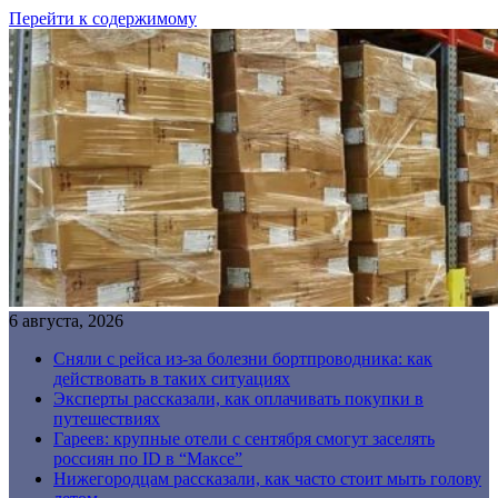
Перейти к содержимому
6 августа, 2026
Сняли с рейса из-за болезни бортпроводника: как
действовать в таких ситуациях
Эксперты рассказали, как оплачивать покупки в
путешествиях
Гареев: крупные отели с сентября смогут заселять
россиян по ID в “Максе”
Нижегородцам рассказали, как часто стоит мыть голову