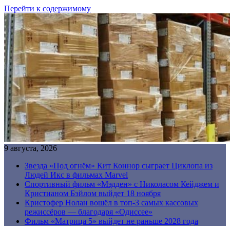
Перейти к содержимому
9 августа, 2026
Звезда «Под огнём» Кит Коннор сыграет Циклопа из
Людей Икс в фильмах Marvel
Спортивный фильм «Мэдден» с Николасом Кейджем и
Кристианом Бэйлом выйдет 18 ноября
Кристофер Нолан вошёл в топ-3 самых кассовых
режиссёров — благодаря «Одиссее»
Фильм «Матрица 5» выйдет не раньше 2028 года