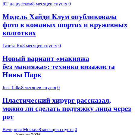
RT на русском
8 месяцев спустя
0
Модель Хайди Клум опубликовала
фото в кожаных шортах и кружевных
колготках
Газета.Ru
8 месяцев спустя
0
Новый вариант «макияжа
без макияжа»: техника визажиста
Нины Парк
Just Talks
8 месяцев спустя
0
Пластический хирург рассказал,
можно ли сделать подтяжку лица через
рот
Вечерняя Москва
8 месяцев спустя
0
Август 2026