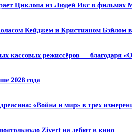
рает Циклопа из Людей Икс в фильмах 
оласом Кейджем и Кристианом Бэйлом в
ых кассовых режиссёров — благодаря «О
ше 2028 года
реасяна: «Война и мир» в трех измерен
одтолкнуло Zivert на дебют в кино