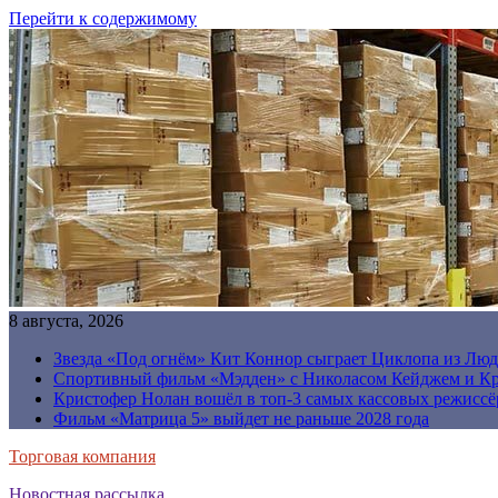
Перейти к содержимому
8 августа, 2026
Звезда «Под огнём» Кит Коннор сыграет Циклопа из Люд
Спортивный фильм «Мэдден» с Николасом Кейджем и Кр
Кристофер Нолан вошёл в топ-3 самых кассовых режиссё
Фильм «Матрица 5» выйдет не раньше 2028 года
Торговая компания
Новостная рассылка