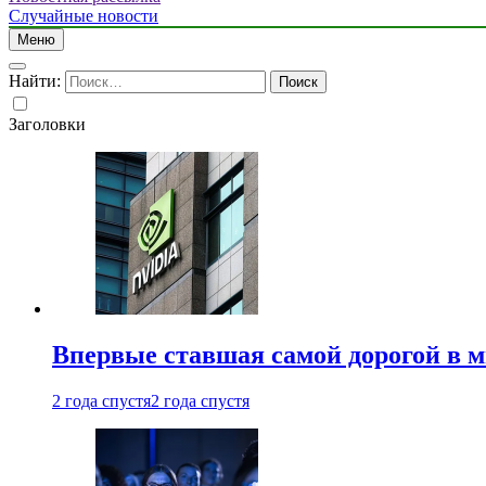
Случайные новости
Меню
Найти:
Заголовки
Впервые ставшая самой дорогой в 
2 года спустя
2 года спустя