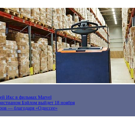
ей Икс в фильмах Marvel
истианом Бэйлом выйдет 18 ноября
ров — благодаря «Одиссее»