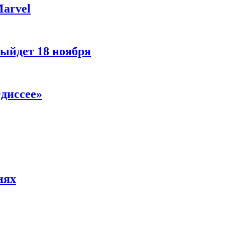
Marvel
ыйдет 18 ноября
диссее»
иях