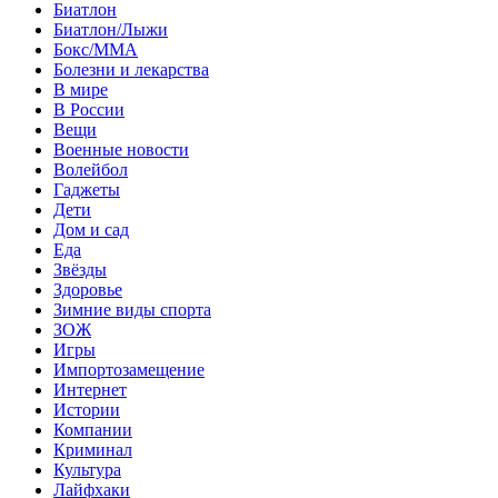
Биатлон
Биатлон/Лыжи
Бокс/MMA
Болезни и лекарства
В мире
В России
Вещи
Военные новости
Волейбол
Гаджеты
Дети
Дом и сад
Еда
Звёзды
Здоровье
Зимние виды спорта
ЗОЖ
Игры
Импортозамещение
Интернет
Истории
Компании
Криминал
Культура
Лайфхаки