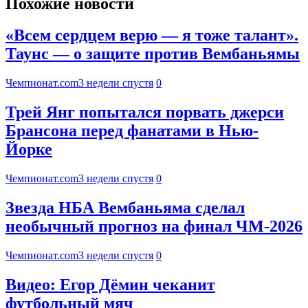
Похожие новости
«Всем сердцем верю — я тоже талант».
Таунс — о защите против Вембаньямы
Чемпионат.com
3 недели спустя
0
Трей Янг попытался порвать джерси
Брансона перед фанатами в Нью-
Йорке
Чемпионат.com
3 недели спустя
0
Звезда НБА Вембаньяма сделал
необычный прогноз на финал ЧМ-2026
Чемпионат.com
3 недели спустя
0
Видео: Егор Дёмин чеканит
футбольный мяч