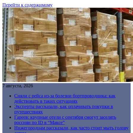
Перейти к содержимому
7 августа, 2026
Сняли с рейса из-за болезни бортпроводника: как
действовать в таких ситуациях
Эксперты рассказали, как оплачивать покупки в
путешествиях
Гареев: крупные отели с сентября смогут заселять
россиян по ID в “Максе”
Нижегородцам рассказали, как часто стоит мыть голову