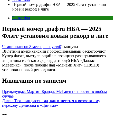
Первый номер драфта НБА — 2025 Флэгг установил
новый рекорд в лиге
Баскетбол
Первый номер драфта НБА — 2025
Флэгг установил новый рекорд в лиге
Чемпионат.com
8 месяцев спустя
0
1 минуты
18-летний американский профессиональный баскетболист
Купер Флэгг, выступающий на позициях разыгрывающего
защитника и лёгкого форварда за клуб НБА «Даллас
Маверикс», после победы над «Майами Хит» (118:110)
установил новый рекорд лиги.
Навигация по записям
Предыдущая:
Мартин Брандл: McLaren не простят в любом
случае
Далее:
Тюкавин рассказал, как отнесется к возможному
переходу Денисова в «Динамо»