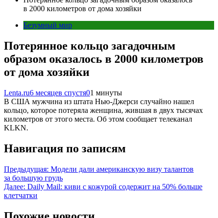
в 2000 километров от дома хозяйки
Безумный мир
Потерянное кольцо загадочным
образом оказалось в 2000 километров
от дома хозяйки
Lenta.ru
6 месяцев спустя
0
1 минуты
В США мужчина из штата Нью-Джерси случайно нашел
кольцо, которое потеряла женщина, жившая в двух тысячах
километров от этого места. Об этом сообщает телеканал
KLKN.
Навигация по записям
Предыдущая:
Модели дали американскую визу талантов
за большую грудь
Далее:
Daily Mail: киви с кожурой содержит на 50% больше
клетчатки
Похожие новости