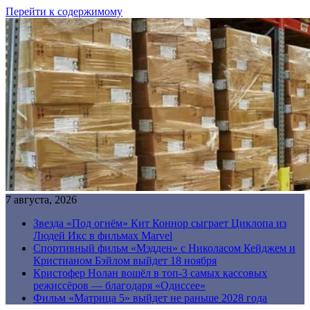
Перейти к содержимому
7 августа, 2026
Звезда «Под огнём» Кит Коннор сыграет Циклопа из
Людей Икс в фильмах Marvel
Спортивный фильм «Мэдден» с Николасом Кейджем и
Кристианом Бэйлом выйдет 18 ноября
Кристофер Нолан вошёл в топ-3 самых кассовых
режиссёров — благодаря «Одиссее»
Фильм «Матрица 5» выйдет не раньше 2028 года