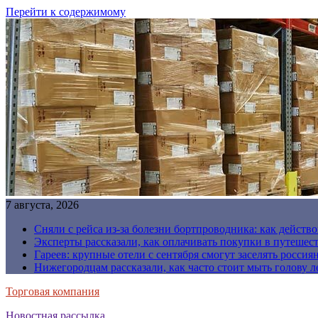
Перейти к содержимому
7 августа, 2026
Сняли с рейса из-за болезни бортпроводника: как действо
Эксперты рассказали, как оплачивать покупки в путешес
Гареев: крупные отели с сентября смогут заселять россия
Нижегородцам рассказали, как часто стоит мыть голову л
Торговая компания
Новостная рассылка