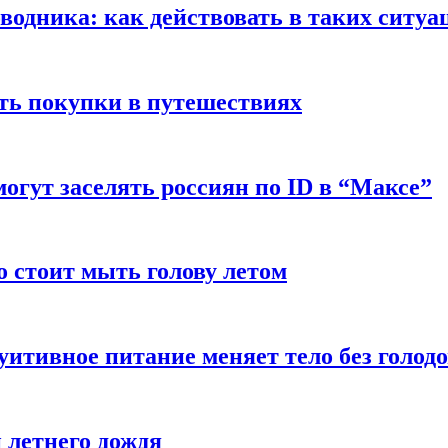
оводника: как действовать в таких ситуа
ть покупки в путешествиях
могут заселять россиян по ID в “Максе”
о стоит мыть голову летом
уитивное питание меняет тело без голод
 летнего дождя