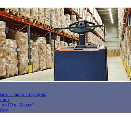
вать в таких ситуациях
твиях
н по ID в “Максе”
етом