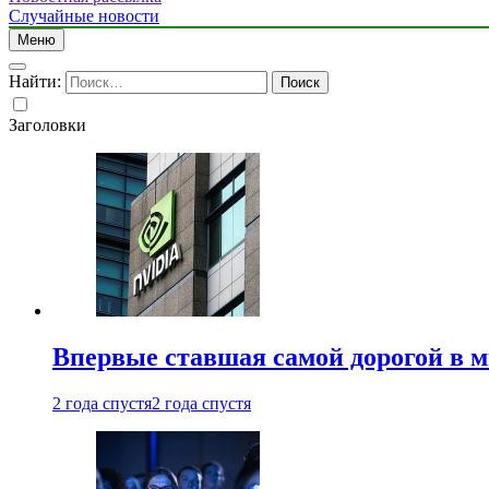
Случайные новости
Меню
Найти:
Заголовки
Впервые ставшая самой дорогой в 
2 года спустя
2 года спустя