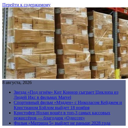
Перейти к содержимому
8 августа, 2026
Звезда «Под огнём» Кит Коннор сыграет Циклопа из
Людей Икс в фильмах Marvel
Спортивный фильм «Мэдден» с Николасом Кейджем и
Кристианом Бэйлом выйдет 18 ноября
Кристофер Нолан вошёл в топ-3 самых кассовых
режиссёров — благодаря «Одиссее»
Фильм «Матрица 5» выйдет не раньше 2028 года