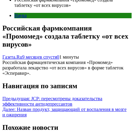
таблетку «от всех вирусов»
Наука
Российская фармкомпания
«Промомед» создала таблетку «от всех
вирусов»
Газета.Ru
9 месяцев спустя
0
1 минуты
Российская фармацевтическая компания «Промомед»
разработала лекарство «от всех вирусов» в форме таблеток
«Эсперавир».
Навигация по записям
Предыдущая:
JCP: пересмотрены доказательства
эффективности антидепрессантов
Далее:
Назван продукт, защищающий от воспаления в мозге
и ожирения
Похожие новости