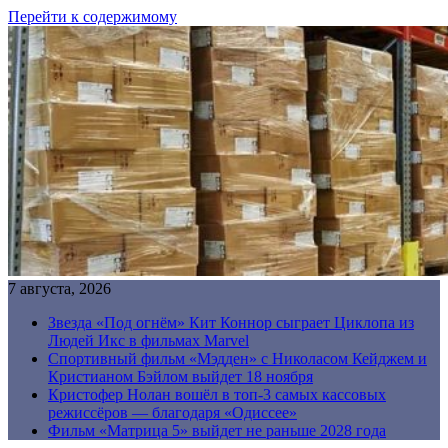
Перейти к содержимому
7 августа, 2026
Звезда «Под огнём» Кит Коннор сыграет Циклопа из
Людей Икс в фильмах Marvel
Спортивный фильм «Мэдден» с Николасом Кейджем и
Кристианом Бэйлом выйдет 18 ноября
Кристофер Нолан вошёл в топ-3 самых кассовых
режиссёров — благодаря «Одиссее»
Фильм «Матрица 5» выйдет не раньше 2028 года