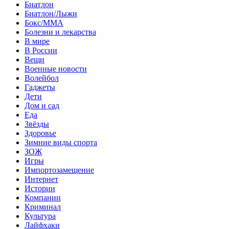
Биатлон
Биатлон/Лыжи
Бокс/MMA
Болезни и лекарства
В мире
В России
Вещи
Военные новости
Волейбол
Гаджеты
Дети
Дом и сад
Еда
Звёзды
Здоровье
Зимние виды спорта
ЗОЖ
Игры
Импортозамещение
Интернет
Истории
Компании
Криминал
Культура
Лайфхаки