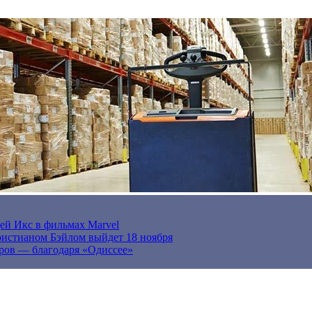
ей Икс в фильмах Marvel
истианом Бэйлом выйдет 18 ноября
ров — благодаря «Одиссее»