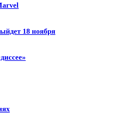
Marvel
ыйдет 18 ноября
диссее»
иях