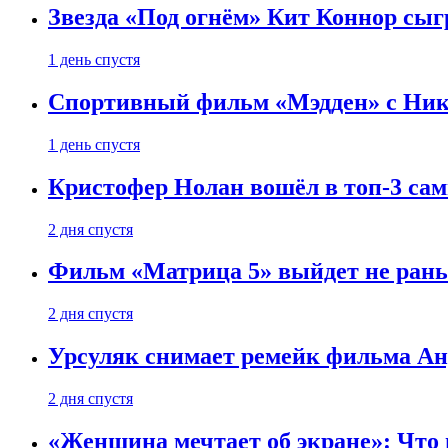
Звезда «Под огнём» Кит Коннор сыг
1 день спустя
Спортивный фильм «Мэдден» с Ник
1 день спустя
Кристофер Нолан вошёл в топ-3 сам
2 дня спустя
Фильм «Матрица 5» выйдет не рань
2 дня спустя
Урсуляк снимает ремейк фильма Анд
2 дня спустя
«Женщина мечтает об экране»: Что п