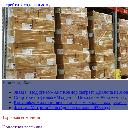
Перейти к содержимому
8 августа, 2026
Звезда «Под огнём» Кит Коннор сыграет Циклопа из Люд
Спортивный фильм «Мэдден» с Николасом Кейджем и Кр
Кристофер Нолан вошёл в топ-3 самых кассовых режиссё
Фильм «Матрица 5» выйдет не раньше 2028 года
Торговая компания
Новостная рассылка