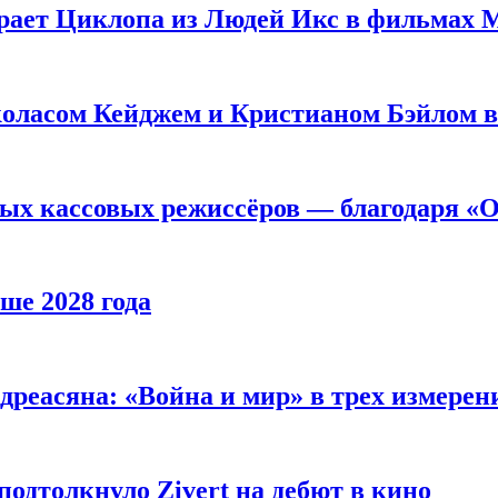
рает Циклопа из Людей Икс в фильмах 
оласом Кейджем и Кристианом Бэйлом в
ых кассовых режиссёров — благодаря «О
ше 2028 года
реасяна: «Война и мир» в трех измерен
одтолкнуло Zivert на дебют в кино