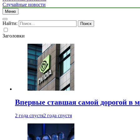
Случайные новости
Меню
Найти:
Заголовки
Впервые ставшая самой дорогой в 
2 года спустя
2 года спустя