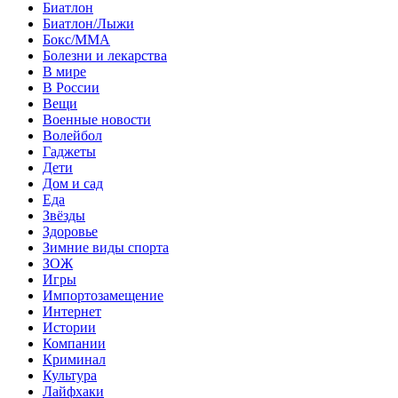
Биатлон
Биатлон/Лыжи
Бокс/MMA
Болезни и лекарства
В мире
В России
Вещи
Военные новости
Волейбол
Гаджеты
Дети
Дом и сад
Еда
Звёзды
Здоровье
Зимние виды спорта
ЗОЖ
Игры
Импортозамещение
Интернет
Истории
Компании
Криминал
Культура
Лайфхаки