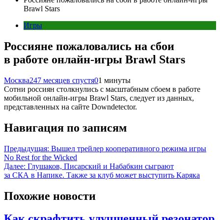
Brawl Stars
Игры
Россияне пожаловались на сбои
в работе онлайн-игры Brawl Stars
Москва24
7 месяцев спустя
0
1 минуты
Сотни россиян столкнулись с масштабным сбоем в работе
мобильной онлайн-игры Brawl Stars, следует из данных,
представленных на сайте Downdetector.
Навигация по записям
Предыдущая:
Вышел трейлер кооперативного режима игры
No Rest for the Wicked
Далее:
Глушаков, Писарский и Набабкин сыграют
за СКА в Напике. Также за клуб может выступить Каряка
Похожие новости
Как скрафтить улучшенный резонатор