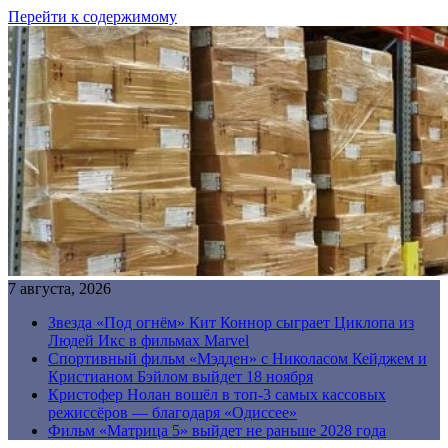
Перейти к содержимому
7 августа, 2026
Звезда «Под огнём» Кит Коннор сыграет Циклопа из
Людей Икс в фильмах Marvel
Спортивный фильм «Мэдден» с Николасом Кейджем и
Кристианом Бэйлом выйдет 18 ноября
Кристофер Нолан вошёл в топ-3 самых кассовых
режиссёров — благодаря «Одиссее»
Фильм «Матрица 5» выйдет не раньше 2028 года