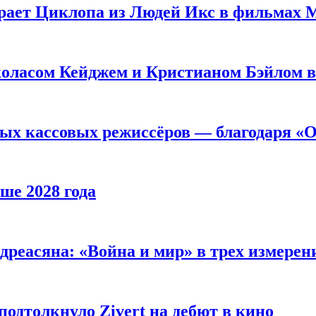
рает Циклопа из Людей Икс в фильмах 
оласом Кейджем и Кристианом Бэйлом в
ых кассовых режиссёров — благодаря «О
ше 2028 года
реасяна: «Война и мир» в трех измерен
одтолкнуло Zivert на дебют в кино