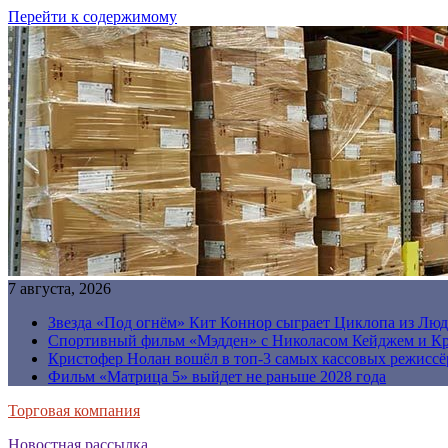
Перейти к содержимому
7 августа, 2026
Звезда «Под огнём» Кит Коннор сыграет Циклопа из Люд
Спортивный фильм «Мэдден» с Николасом Кейджем и Кр
Кристофер Нолан вошёл в топ-3 самых кассовых режиссё
Фильм «Матрица 5» выйдет не раньше 2028 года
Торговая компания
Новостная рассылка