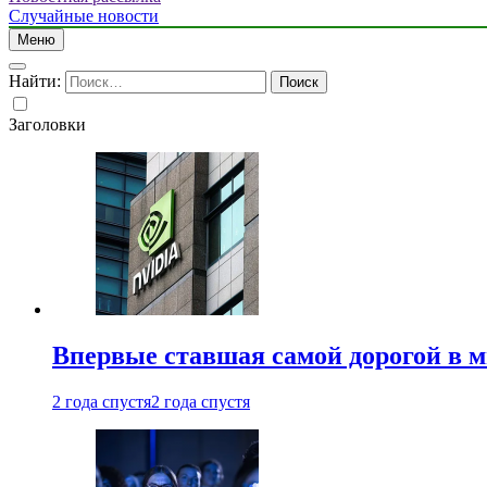
Случайные новости
Меню
Найти:
Заголовки
Впервые ставшая самой дорогой в 
2 года спустя
2 года спустя