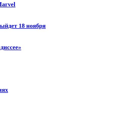
Marvel
ыйдет 18 ноября
диссее»
иях