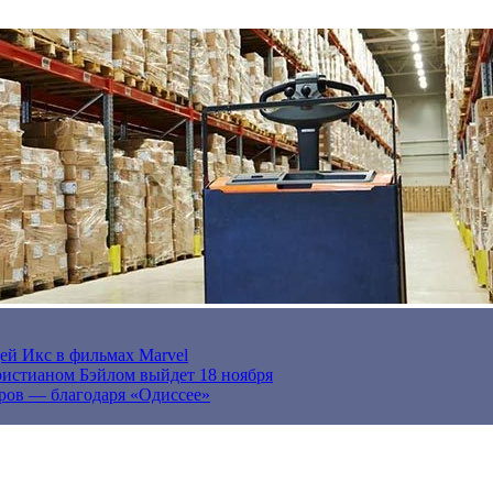
ей Икс в фильмах Marvel
истианом Бэйлом выйдет 18 ноября
ров — благодаря «Одиссее»