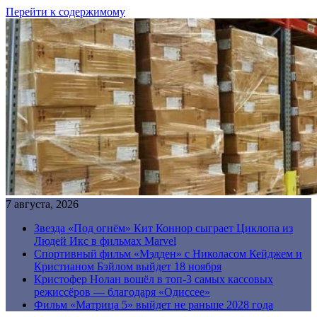
Перейти к содержимому
7 августа, 2026
Звезда «Под огнём» Кит Коннор сыграет Циклопа из
Людей Икс в фильмах Marvel
Спортивный фильм «Мэдден» с Николасом Кейджем и
Кристианом Бэйлом выйдет 18 ноября
Кристофер Нолан вошёл в топ-3 самых кассовых
режиссёров — благодаря «Одиссее»
Фильм «Матрица 5» выйдет не раньше 2028 года