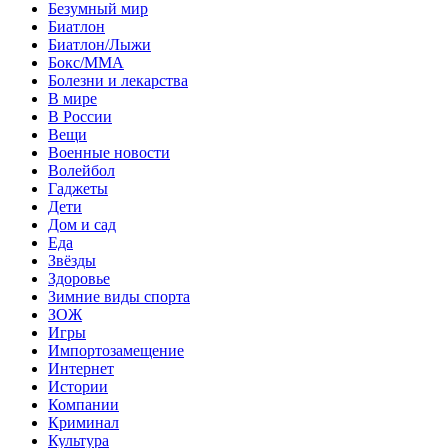
Безумный мир
Биатлон
Биатлон/Лыжи
Бокс/MMA
Болезни и лекарства
В мире
В России
Вещи
Военные новости
Волейбол
Гаджеты
Дети
Дом и сад
Еда
Звёзды
Здоровье
Зимние виды спорта
ЗОЖ
Игры
Импортозамещение
Интернет
Истории
Компании
Криминал
Культура