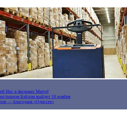
ей Икс в фильмах Marvel
истианом Бэйлом выйдет 18 ноября
ров — благодаря «Одиссее»