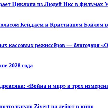
рает Циклопа из Людей Икс в фильмах 
оласом Кейджем и Кристианом Бэйлом в
ых кассовых режиссёров — благодаря «О
ше 2028 года
реасяна: «Война и мир» в трех измерен
одтолкнуло Zivert на дебют в кино