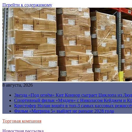
Перейти к содержимому
8 августа, 2026
Звезда «Под огнём» Кит Коннор сыграет Циклопа из Люд
Спортивный фильм «Мэдден» с Николасом Кейджем и Кр
Кристофер Нолан вошёл в топ-3 самых кассовых режиссё
Фильм «Матрица 5» выйдет не раньше 2028 года
Торговая компания
Новостная рассылка