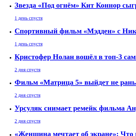
Звезда «Под огнём» Кит Коннор сыг
1 день спустя
Спортивный фильм «Мэдден» с Ник
1 день спустя
Кристофер Нолан вошёл в топ-3 сам
2 дня спустя
Фильм «Матрица 5» выйдет не рань
2 дня спустя
Урсуляк снимает ремейк фильма Анд
2 дня спустя
«Женщина мечтает об экране»: Что п