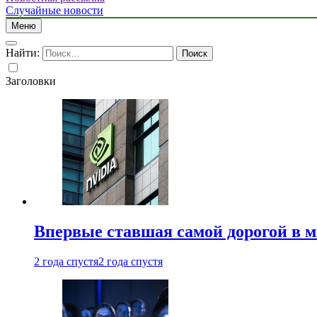
Случайные новости
Меню
Найти:
Заголовки
Впервые ставшая самой дорогой в 
2 года спустя
2 года спустя