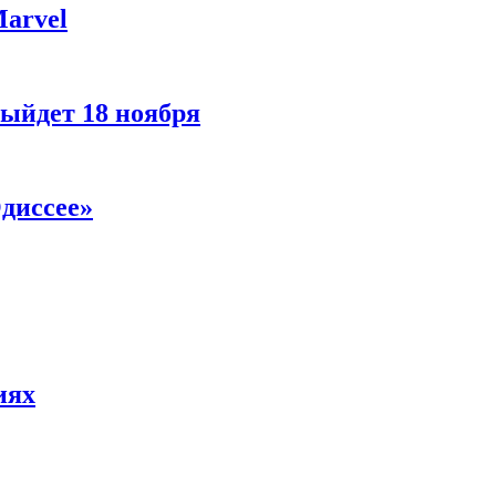
Marvel
ыйдет 18 ноября
диссее»
иях