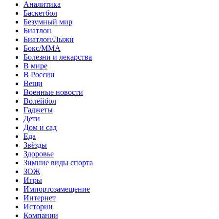
Аналитика
Баскетбол
Безумный мир
Биатлон
Биатлон/Лыжи
Бокс/MMA
Болезни и лекарства
В мире
В России
Вещи
Военные новости
Волейбол
Гаджеты
Дети
Дом и сад
Еда
Звёзды
Здоровье
Зимние виды спорта
ЗОЖ
Игры
Импортозамещение
Интернет
Истории
Компании