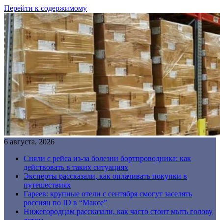
Перейти к содержимому
6 августа, 2026
Сняли с рейса из-за болезни бортпроводника: как
действовать в таких ситуациях
Эксперты рассказали, как оплачивать покупки в
путешествиях
Гареев: крупные отели с сентября смогут заселять
россиян по ID в “Максе”
Нижегородцам рассказали, как часто стоит мыть голову