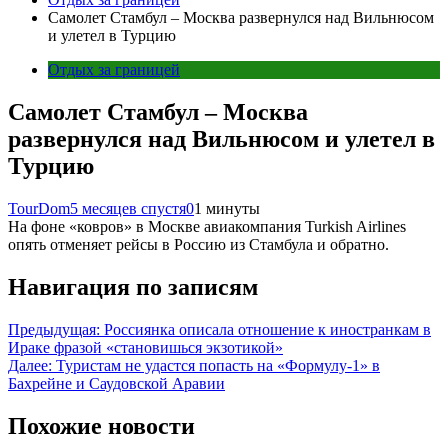
Самолет Стамбул – Москва развернулся над Вильнюсом
и улетел в Турцию
Отдых за границей
Самолет Стамбул – Москва
развернулся над Вильнюсом и улетел в
Турцию
TourDom
5 месяцев спустя
0
1 минуты
На фоне «ковров» в Москве авиакомпания Turkish Airlines
опять отменяет рейсы в Россию из Стамбула и обратно.
Навигация по записям
Предыдущая:
Россиянка описала отношение к иностранкам в
Ираке фразой «становишься экзотикой»
Далее:
Туристам не удастся попасть на «Формулу-1» в
Бахрейне и Саудовской Аравии
Похожие новости