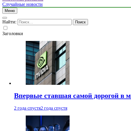
Случайные новости
Меню
Найти:
Заголовки
Впервые ставшая самой дорогой в 
2 года спустя
2 года спустя