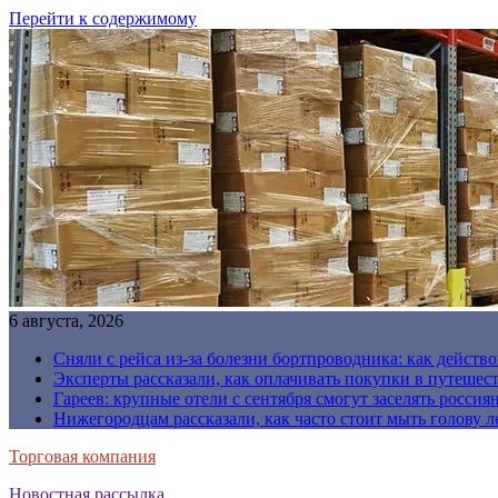
Перейти к содержимому
6 августа, 2026
Сняли с рейса из-за болезни бортпроводника: как действо
Эксперты рассказали, как оплачивать покупки в путешес
Гареев: крупные отели с сентября смогут заселять россия
Нижегородцам рассказали, как часто стоит мыть голову л
Торговая компания
Новостная рассылка