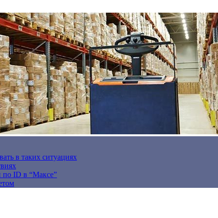
вать в таких ситуациях
твиях
н по ID в “Максе”
етом