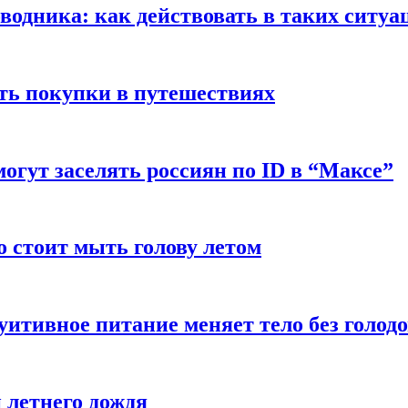
оводника: как действовать в таких ситуа
ть покупки в путешествиях
могут заселять россиян по ID в “Максе”
о стоит мыть голову летом
уитивное питание меняет тело без голод
 летнего дождя