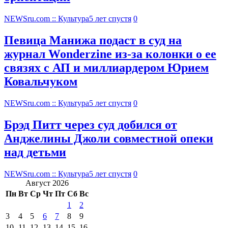
NEWSru.com :: Культура
5 лет спустя
0
Певица Манижа подаст в суд на
журнал Wonderzine из-за колонки о ее
связях с АП и миллиардером Юрием
Ковальчуком
NEWSru.com :: Культура
5 лет спустя
0
Брэд Питт через суд добился от
Анджелины Джоли совместной опеки
над детьми
NEWSru.com :: Культура
5 лет спустя
0
Август 2026
Пн
Вт
Ср
Чт
Пт
Сб
Вс
1
2
3
4
5
6
7
8
9
10
11
12
13
14
15
16