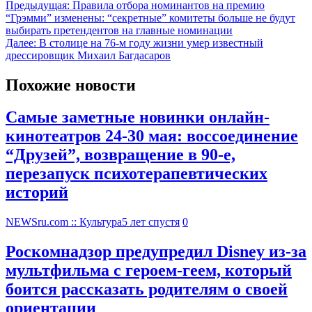
Предыдущая:
Правила отбора номинантов на премию
“Грэмми” изменены: “секретные” комитеты больше не будут
выбирать претендентов на главные номинации
Далее:
В столице на 76-м году жизни умер известный
дрессировщик Михаил Багдасаров
Похожие новости
Самые заметные новинки онлайн-
кинотеатров 24-30 мая: воссоединение
“Друзей”, возвращение в 90-е,
перезапуск психотерапевтических
историй
NEWSru.com :: Культура
5 лет спустя
0
Роскомнадзор предупредил Disney из-за
мультфильма c героем-геем, который
боится рассказать родителям о своей
ориентации