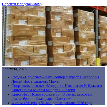
Перейти к содержимому
7 августа, 2026
Звезда «Под огнём» Кит Коннор сыграет Циклопа из
Людей Икс в фильмах Marvel
Спортивный фильм «Мэдден» с Николасом Кейджем и
Кристианом Бэйлом выйдет 18 ноября
Кристофер Нолан вошёл в топ-3 самых кассовых
режиссёров — благодаря «Одиссее»
Фильм «Матрица 5» выйдет не раньше 2028 года