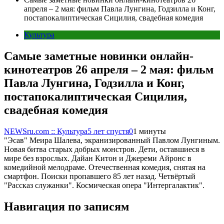
апреля – 2 мая: фильм Павла Лунгина, Годзилла и Конг,
постапокалиптическая Сицилия, свадебная комедия
Культура
Самые заметные новинки онлайн-
кинотеатров 26 апреля – 2 мая: фильм
Павла Лунгина, Годзилла и Конг,
постапокалиптическая Сицилия,
свадебная комедия
NEWSru.com :: Культура
5 лет спустя
0
1 минуты
"Эсав" Меира Шалева, экранизированный Павлом Лунгиным.
Новая битва старых добрых монстров. Дети, оставшиеся в
мире без взрослых. Дайан Китон и Джереми Айронс в
комедийной мелодраме. Отечественная комедия, снятая на
смартфон. Поиски пропавшего 85 лет назад. Четвёртый
"Рассказ служанки". Космическая опера "Интергалактик".
Навигация по записям