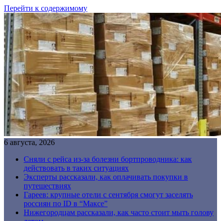
Перейти к содержимому
6 августа, 2026
Сняли с рейса из-за болезни бортпроводника: как
действовать в таких ситуациях
Эксперты рассказали, как оплачивать покупки в
путешествиях
Гареев: крупные отели с сентября смогут заселять
россиян по ID в “Максе”
Нижегородцам рассказали, как часто стоит мыть голову