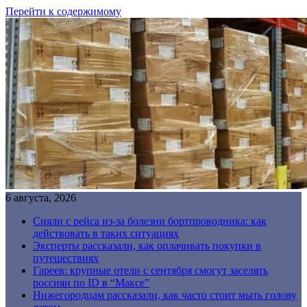
Перейти к содержимому
6 августа, 2026
Сняли с рейса из-за болезни бортпроводника: как
действовать в таких ситуациях
Эксперты рассказали, как оплачивать покупки в
путешествиях
Гареев: крупные отели с сентября смогут заселять
россиян по ID в “Максе”
Нижегородцам рассказали, как часто стоит мыть голову