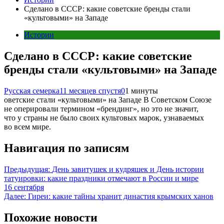
Сделано в СССР: какие советские бренды стали
«культовыми» на Западе
Истории
Сделано в СССР: какие советские
бренды стали «культовыми» на Западе
Русская семерка
11 месяцев спустя
0
1 минуты
оветские стали «культовыми» на Западе В Советском Союзе
не оперировали термином «брендинг», но это не значит,
что у страны не было своих культовых марок, узнаваемых
во всем мире.
Навигация по записям
Предыдущая:
День завитушек и кудряшек и День истории
татуировки: какие праздники отмечают в России и мире
16 сентября
Далее:
Гиреи: какие тайны хранит династия крымских ханов
Похожие новости