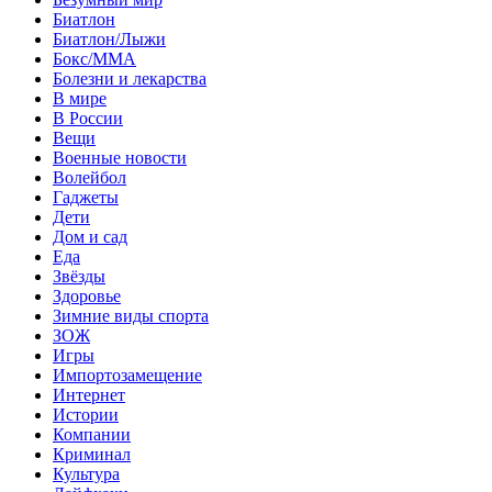
Биатлон
Биатлон/Лыжи
Бокс/MMA
Болезни и лекарства
В мире
В России
Вещи
Военные новости
Волейбол
Гаджеты
Дети
Дом и сад
Еда
Звёзды
Здоровье
Зимние виды спорта
ЗОЖ
Игры
Импортозамещение
Интернет
Истории
Компании
Криминал
Культура