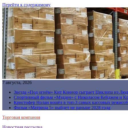
Перейти к содержимому
7 августа, 2026
Звезда «Под огнём» Кит Коннор сыграет Циклопа из Люд
Спортивный фильм «Мэдден» с Николасом Кейджем и Кр
Кристофер Нолан вошёл в топ-3 самых кассовых режиссё
Фильм «Матрица 5» выйдет не раньше 2028 года
Торговая компания
Новостная рассылка