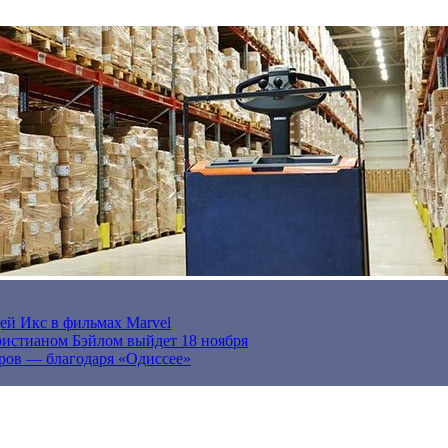
ей Икс в фильмах Marvel
истианом Бэйлом выйдет 18 ноября
ров — благодаря «Одиссее»