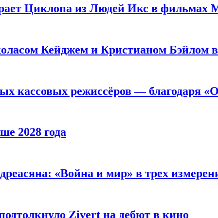
рает Циклопа из Людей Икс в фильмах 
оласом Кейджем и Кристианом Бэйлом в
ых кассовых режиссёров — благодаря «О
ше 2028 года
реасяна: «Война и мир» в трех измерен
одтолкнуло Zivert на дебют в кино