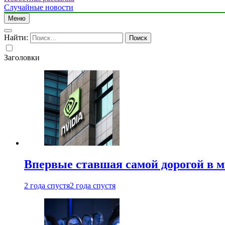
Случайные новости
Меню
Найти:
Заголовки
Впервые ставшая самой дорогой в 
2 года спустя
2 года спустя