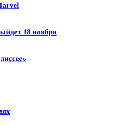
Marvel
ыйдет 18 ноября
диссее»
иях