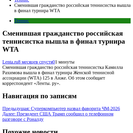
Сменившая гражданство российская теннисистка вышла
в финал турнира WTA
Теннис
Сменившая гражданство российская
теннисистка вышла в финал турнира
WTA
Lenta.ru
8 месяцев спустя
0
1 минуты
Сменившая гражданство российская теннисистка Камилла
Рахимова вышла в финал турнира Женской теннисной
ассоциации (WTA) 125 в Анже. Об этом сообщает
корреспондент «Ленты. ру».
Навигация по записям
Предыдущая:
Суперкомпьютер назвал фаворита ЧМ-2026
Далее:
Президент США Трамп сообщил о телефонном
разговоре с Роналду
Похожие новости