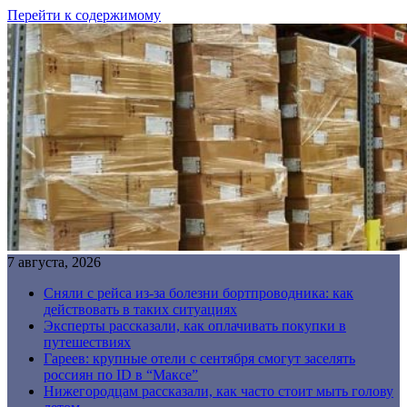
Перейти к содержимому
7 августа, 2026
Сняли с рейса из-за болезни бортпроводника: как
действовать в таких ситуациях
Эксперты рассказали, как оплачивать покупки в
путешествиях
Гареев: крупные отели с сентября смогут заселять
россиян по ID в “Максе”
Нижегородцам рассказали, как часто стоит мыть голову