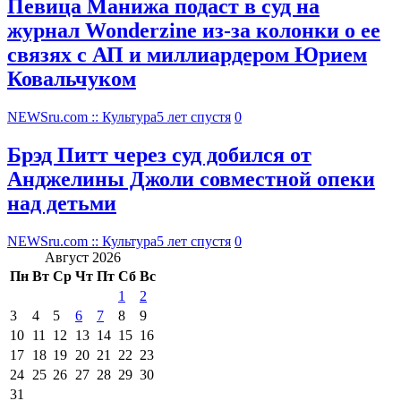
Певица Манижа подаст в суд на
журнал Wonderzine из-за колонки о ее
связях с АП и миллиардером Юрием
Ковальчуком
NEWSru.com :: Культура
5 лет спустя
0
Брэд Питт через суд добился от
Анджелины Джоли совместной опеки
над детьми
NEWSru.com :: Культура
5 лет спустя
0
Август 2026
Пн
Вт
Ср
Чт
Пт
Сб
Вс
1
2
3
4
5
6
7
8
9
10
11
12
13
14
15
16
17
18
19
20
21
22
23
24
25
26
27
28
29
30
31