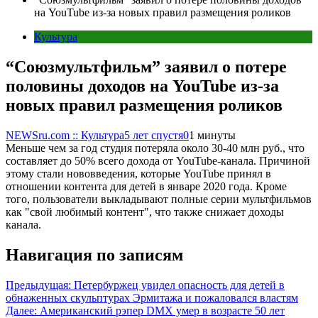
на YouTube из-за новых правил размещения роликов
Культура
“Союзмультфильм” заявил о потере
половины доходов на YouTube из-за
новых правил размещения роликов
NEWSru.com :: Культура
5 лет спустя
0
1 минуты
Меньше чем за год студия потеряла около 30-40 млн руб., что
составляет до 50% всего дохода от YouTube-канала. Причиной
этому стали нововведения, которые YouTube принял в
отношении контента для детей в январе 2020 года. Кроме
того, пользователи выкладывают полные серии мультфильмов
как "свой любимый контент", что также снижает доходы
канала.
Навигация по записям
Предыдущая:
Петербуржец увидел опасность для детей в
обнаженных скульптурах Эрмитажа и пожаловался властям
Далее:
Американский рэпер DMX умер в возрасте 50 лет