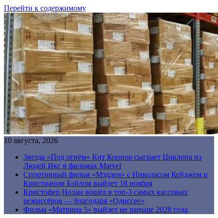
Перейти к содержимому
10 августа, 2026
Звезда «Под огнём» Кит Коннор сыграет Циклопа из
Людей Икс в фильмах Marvel
Спортивный фильм «Мэдден» с Николасом Кейджем и
Кристианом Бэйлом выйдет 18 ноября
Кристофер Нолан вошёл в топ-3 самых кассовых
режиссёров — благодаря «Одиссее»
Фильм «Матрица 5» выйдет не раньше 2028 года