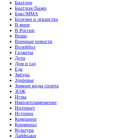
Биатлон
Биатлон/Лыжи
Бокс/MMA
Болезни и лекарства
В мире
В России
Вещи
Военные новости
Волейбол
Гаджеты
Дети
Дом и сад
Еда
Звёзды
Здоровье
Зимние виды спорта
ЗОЖ
Игры
Импортозамещение
Интернет
Истории
Компании
Криминал
Культура
Лайфхаки