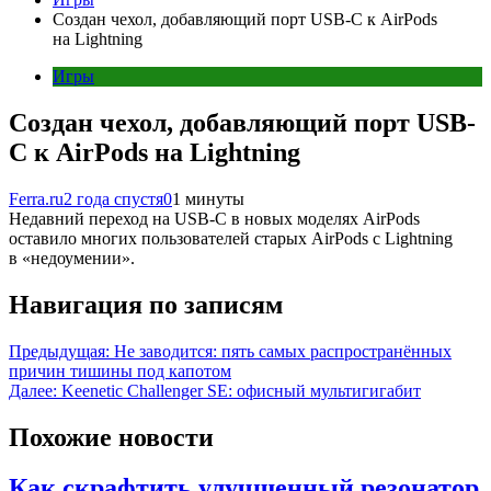
Создан чехол, добавляющий порт USB-C к AirPods
на Lightning
Игры
Создан чехол, добавляющий порт USB-
C к AirPods на Lightning
Ferra.ru
2 года спустя
0
1 минуты
Недавний переход на USB-C в новых моделях AirPods
оставило многих пользователей старых AirPods с Lightning
в «недоумении».
Навигация по записям
Предыдущая:
Не заводится: пять самых распространённых
причин тишины под капотом
Далее:
Keenetic Challenger SE: офисный мультигигабит
Похожие новости
Как скрафтить улучшенный резонатор