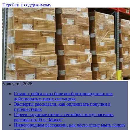
Перейти к содержимому
6 августа, 2026
Сняли с рейса из-за болезни бортпроводника: как
действовать в таких ситуациях
Эксперты рассказали, как оплачивать покупки в
путешествиях
Гареев: крупные отели с сентября смогут заселять
россиян по ID в “Максе”
Нижегородцам рассказали, как часто стоит мыть голову