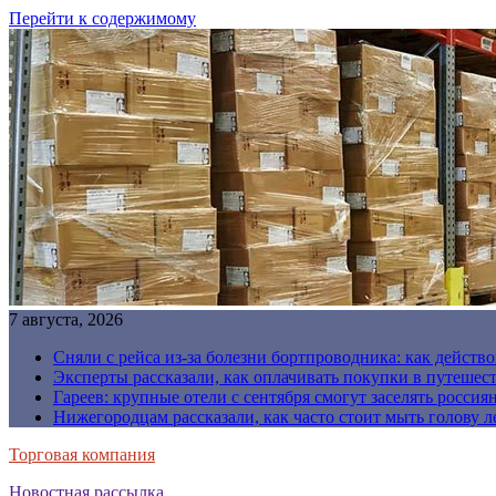
Перейти к содержимому
7 августа, 2026
Сняли с рейса из-за болезни бортпроводника: как действо
Эксперты рассказали, как оплачивать покупки в путешес
Гареев: крупные отели с сентября смогут заселять россия
Нижегородцам рассказали, как часто стоит мыть голову л
Торговая компания
Новостная рассылка