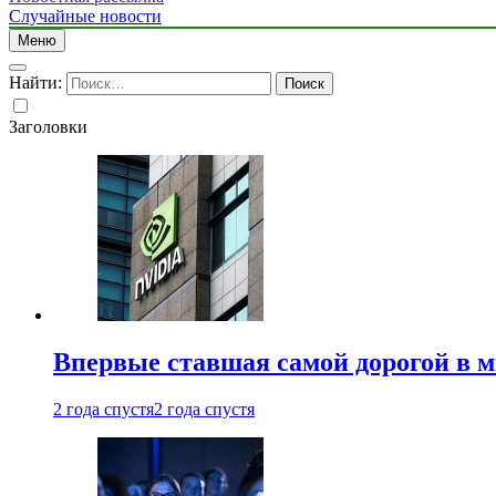
Случайные новости
Меню
Найти:
Заголовки
Впервые ставшая самой дорогой в 
2 года спустя
2 года спустя