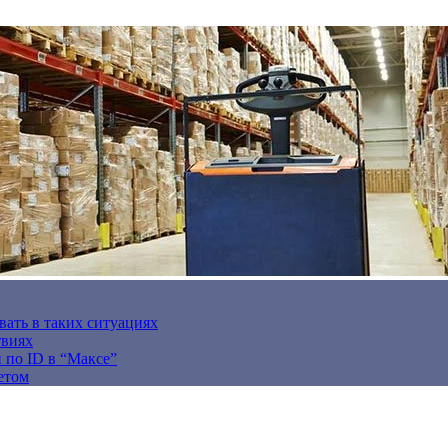
вать в таких ситуациях
твиях
н по ID в “Максе”
етом