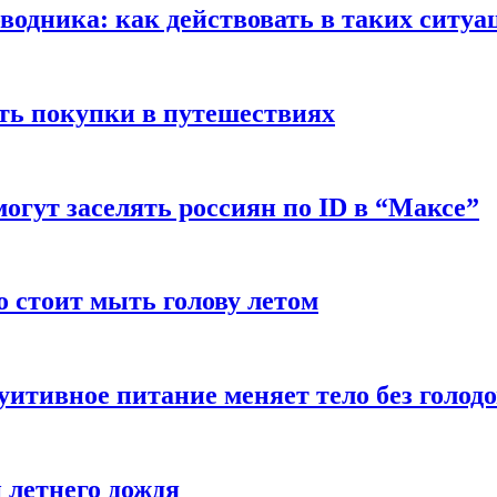
оводника: как действовать в таких ситуа
ть покупки в путешествиях
могут заселять россиян по ID в “Максе”
о стоит мыть голову летом
уитивное питание меняет тело без голод
 летнего дождя