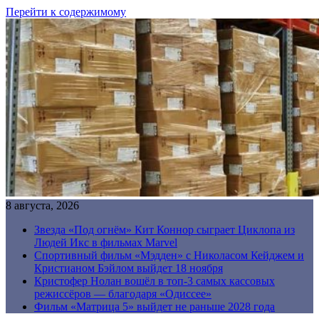
Перейти к содержимому
8 августа, 2026
Звезда «Под огнём» Кит Коннор сыграет Циклопа из
Людей Икс в фильмах Marvel
Спортивный фильм «Мэдден» с Николасом Кейджем и
Кристианом Бэйлом выйдет 18 ноября
Кристофер Нолан вошёл в топ-3 самых кассовых
режиссёров — благодаря «Одиссее»
Фильм «Матрица 5» выйдет не раньше 2028 года