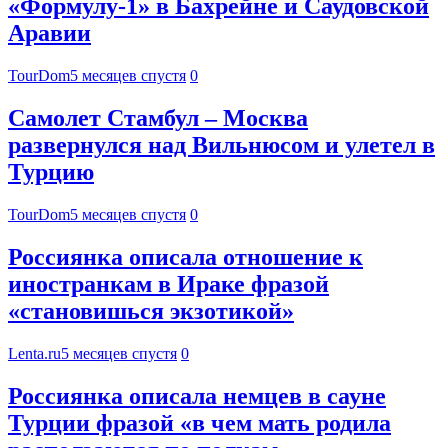
«Формулу-1» в Бахрейне и Саудовской
Аравии
TourDom
5 месяцев спустя
0
Самолет Стамбул – Москва
развернулся над Вильнюсом и улетел в
Турцию
TourDom
5 месяцев спустя
0
Россиянка описала отношение к
иностранкам в Ираке фразой
«становишься экзотикой»
Lenta.ru
5 месяцев спустя
0
Россиянка описала немцев в сауне
Турции фразой «в чем мать родила