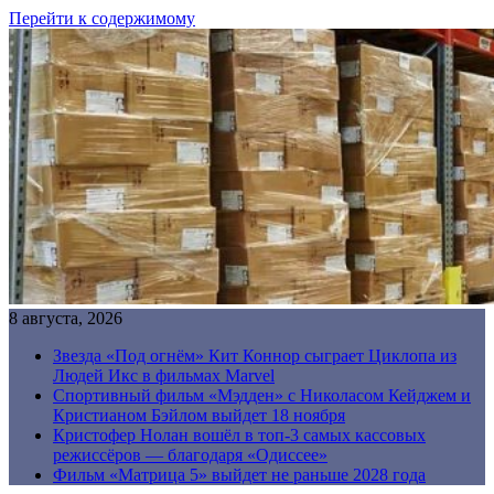
Перейти к содержимому
8 августа, 2026
Звезда «Под огнём» Кит Коннор сыграет Циклопа из
Людей Икс в фильмах Marvel
Спортивный фильм «Мэдден» с Николасом Кейджем и
Кристианом Бэйлом выйдет 18 ноября
Кристофер Нолан вошёл в топ-3 самых кассовых
режиссёров — благодаря «Одиссее»
Фильм «Матрица 5» выйдет не раньше 2028 года