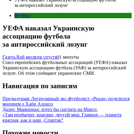
за антироссийский лозунг
Футбол
УЕФА наказал Украинскую
ассоциацию футбола
за антироссийский лозунг
Газета.Ru
8 месяцев спустя
0
1 минуты
Союз европейских футбольных ассоциаций (УЕФА) наказал
Украинскую ассоциацию футбола (УАФ) за антироссийский
лозунг. Об этом сообщают украинские СМИ.
Навигация по записям
Предыдущая:
Легендарный экс-футболист «Реала» поделился
мнением о Хаби Алонсо
Далее:
Маркиньос хотел бы сыграть на Марсе:
«Там необычно, красиво, другой мир. Главное — планета
красная, как и наш „Спартак“
Похожие новости