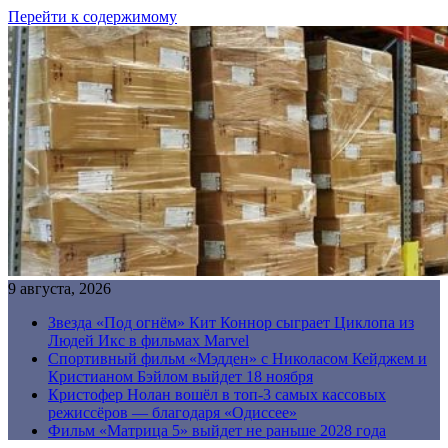
Перейти к содержимому
9 августа, 2026
Звезда «Под огнём» Кит Коннор сыграет Циклопа из
Людей Икс в фильмах Marvel
Спортивный фильм «Мэдден» с Николасом Кейджем и
Кристианом Бэйлом выйдет 18 ноября
Кристофер Нолан вошёл в топ-3 самых кассовых
режиссёров — благодаря «Одиссее»
Фильм «Матрица 5» выйдет не раньше 2028 года