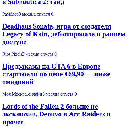
в Subnautica 2: гайд
Рамблер
3 месяца спустя
0
Deadhaus Sonata, игра от создателя
Legacy of Kain, дебютировала в раннем
доступе
Riot Pixels
3 месяца спустя
0
Предзаказы на GTA 6 в Европе
стартовали по цене €69,90 — ниже
ожиданий
Моя Москва.онлайн
3 месяца спустя
0
Lords of the Fallen 2 больше не
эксклюзив, Denuvo в Arc Raiders и
прочее