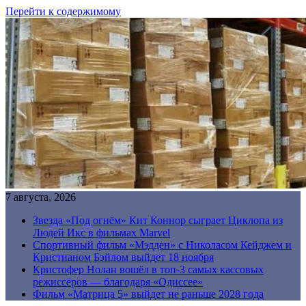
Перейти к содержимому
7 августа, 2026
Звезда «Под огнём» Кит Коннор сыграет Циклопа из
Людей Икс в фильмах Marvel
Спортивный фильм «Мэдден» с Николасом Кейджем и
Кристианом Бэйлом выйдет 18 ноября
Кристофер Нолан вошёл в топ-3 самых кассовых
режиссёров — благодаря «Одиссее»
Фильм «Матрица 5» выйдет не раньше 2028 года