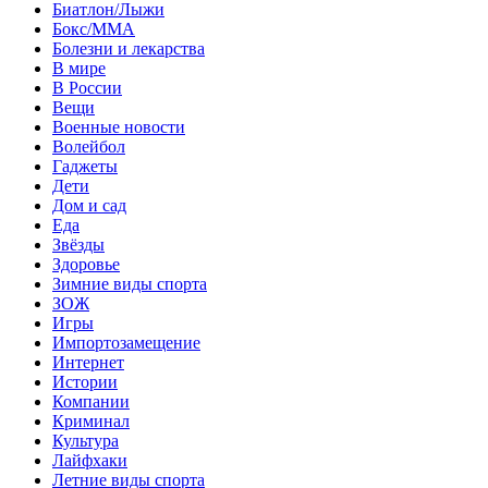
Биатлон/Лыжи
Бокс/MMA
Болезни и лекарства
В мире
В России
Вещи
Военные новости
Волейбол
Гаджеты
Дети
Дом и сад
Еда
Звёзды
Здоровье
Зимние виды спорта
ЗОЖ
Игры
Импортозамещение
Интернет
Истории
Компании
Криминал
Культура
Лайфхаки
Летние виды спорта