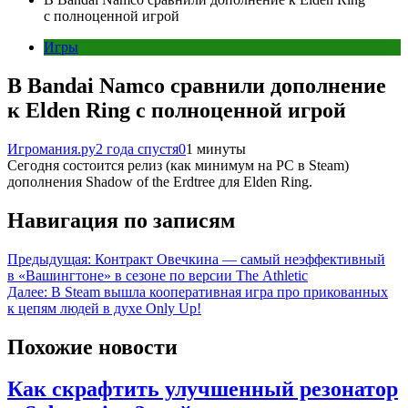
с полноценной игрой
Игры
В Bandai Namco сравнили дополнение
к Elden Ring с полноценной игрой
Игромания.ру
2 года спустя
0
1 минуты
Сегодня состоится релиз (как минимум на PC в Steam)
дополнения Shadow of the Erdtree для Elden Ring.
Навигация по записям
Предыдущая:
Контракт Овечкина — самый неэффективный
в «Вашингтоне» в сезоне по версии The Athletic
Далее:
В Steam вышла кооперативная игра про прикованных
к цепям людей в духе Only Up!
Похожие новости
Как скрафтить улучшенный резонатор