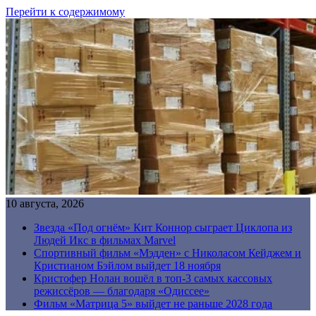
Перейти к содержимому
10 августа, 2026
Звезда «Под огнём» Кит Коннор сыграет Циклопа из
Людей Икс в фильмах Marvel
Спортивный фильм «Мэдден» с Николасом Кейджем и
Кристианом Бэйлом выйдет 18 ноября
Кристофер Нолан вошёл в топ-3 самых кассовых
режиссёров — благодаря «Одиссее»
Фильм «Матрица 5» выйдет не раньше 2028 года