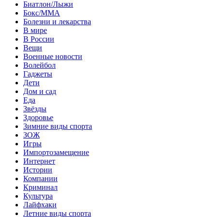
Биатлон/Лыжи
Бокс/MMA
Болезни и лекарства
В мире
В России
Вещи
Военные новости
Волейбол
Гаджеты
Дети
Дом и сад
Еда
Звёзды
Здоровье
Зимние виды спорта
ЗОЖ
Игры
Импортозамещение
Интернет
Истории
Компании
Криминал
Культура
Лайфхаки
Летние виды спорта