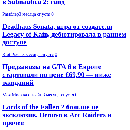
в Subnautica 2: гайд
Рамблер
3 месяца спустя
0
Deadhaus Sonata, игра от создателя
Legacy of Kain, дебютировала в раннем
доступе
Riot Pixels
3 месяца спустя
0
Предзаказы на GTA 6 в Европе
стартовали по цене €69,90 — ниже
ожиданий
Моя Москва.онлайн
3 месяца спустя
0
Lords of the Fallen 2 больше не
эксклюзив, Denuvo в Arc Raiders и
прочее