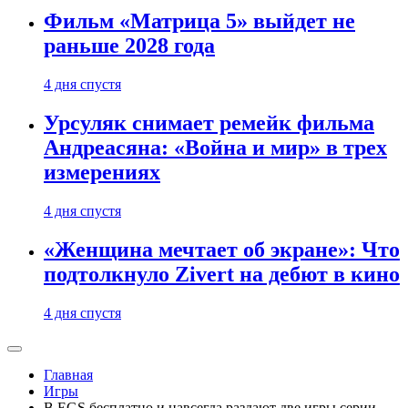
Фильм «Матрица 5» выйдет не
раньше 2028 года
4 дня спустя
Урсуляк снимает ремейк фильма
Андреасяна: «Война и мир» в трех
измерениях
4 дня спустя
«Женщина мечтает об экране»: Что
подтолкнуло Zivert на дебют в кино
4 дня спустя
Главная
Игры
В EGS бесплатно и навсегда раздают две игры серии