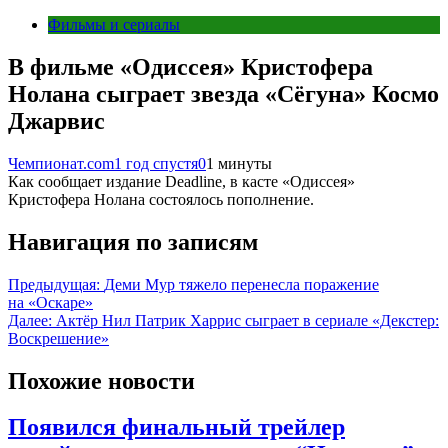
Фильмы и сериалы
В фильме «Одиссея» Кристофера
Нолана сыграет звезда «Сёгуна» Космо
Джарвис
Чемпионат.com
1 год спустя
0
1 минуты
Как сообщает издание Deadline, в касте «Одиссея»
Кристофера Нолана состоялось пополнение.
Навигация по записям
Предыдущая:
Деми Мур тяжело перенесла поражение
на «Оскаре»
Далее:
Актёр Нил Патрик Харрис сыграет в сериале «Декстер:
Воскрешение»
Похожие новости
Появился финальный трейлер