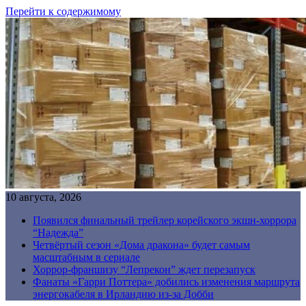
Перейти к содержимому
10 августа, 2026
Появился финальный трейлер корейского экшн-хоррора
“Надежда”
Четвёртый сезон «Дома дракона» будет самым
масштабным в сериале
Хоррор-франшизу “Лепрекон” ждет перезапуск
Фанаты «Гарри Поттера» добились изменения маршрута
энергокабеля в Ирландию из-за Добби