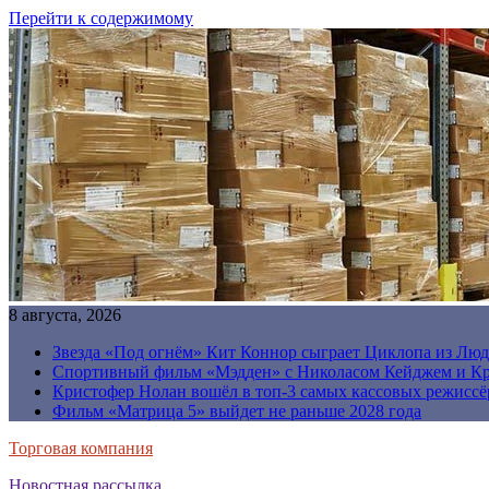
Перейти к содержимому
8 августа, 2026
Звезда «Под огнём» Кит Коннор сыграет Циклопа из Люд
Спортивный фильм «Мэдден» с Николасом Кейджем и Кр
Кристофер Нолан вошёл в топ-3 самых кассовых режиссё
Фильм «Матрица 5» выйдет не раньше 2028 года
Торговая компания
Новостная рассылка