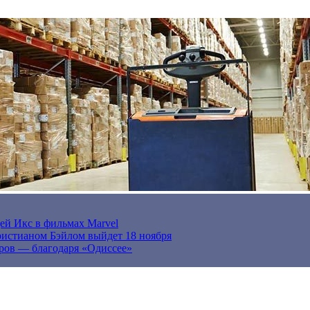
ей Икс в фильмах Marvel
истианом Бэйлом выйдет 18 ноября
ров — благодаря «Одиссее»