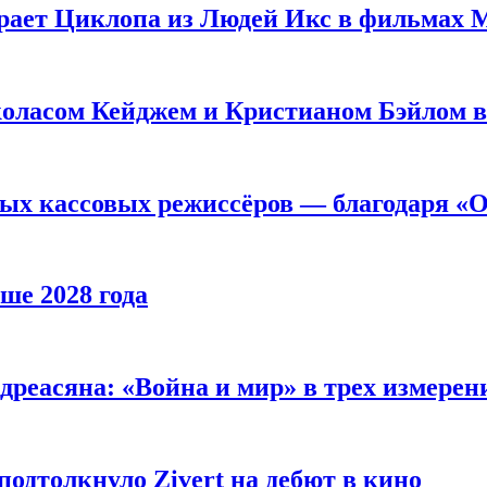
рает Циклопа из Людей Икс в фильмах 
оласом Кейджем и Кристианом Бэйлом в
ых кассовых режиссёров — благодаря «О
ше 2028 года
реасяна: «Война и мир» в трех измерен
одтолкнуло Zivert на дебют в кино