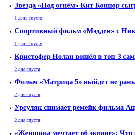
Звезда «Под огнём» Кит Коннор сыг
1 день спустя
Спортивный фильм «Мэдден» с Ник
1 день спустя
Кристофер Нолан вошёл в топ-3 сам
2 дня спустя
Фильм «Матрица 5» выйдет не рань
2 дня спустя
Урсуляк снимает ремейк фильма Анд
2 дня спустя
«Женщина мечтает об экране»: Что п