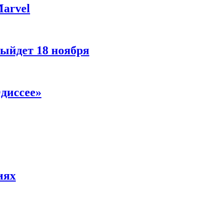
Marvel
ыйдет 18 ноября
диссее»
иях