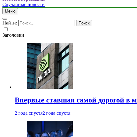
Случайные новости
Меню
Найти:
Заголовки
Впервые ставшая самой дорогой в 
2 года спустя
2 года спустя