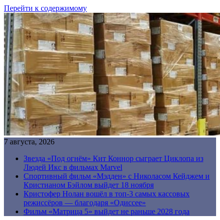
Перейти к содержимому
7 августа, 2026
Звезда «Под огнём» Кит Коннор сыграет Циклопа из
Людей Икс в фильмах Marvel
Спортивный фильм «Мэдден» с Николасом Кейджем и
Кристианом Бэйлом выйдет 18 ноября
Кристофер Нолан вошёл в топ-3 самых кассовых
режиссёров — благодаря «Одиссее»
Фильм «Матрица 5» выйдет не раньше 2028 года