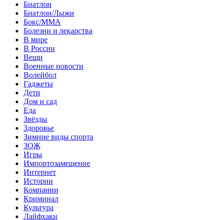
Биатлон
Биатлон/Лыжи
Бокс/MMA
Болезни и лекарства
В мире
В России
Вещи
Военные новости
Волейбол
Гаджеты
Дети
Дом и сад
Еда
Звёзды
Здоровье
Зимние виды спорта
ЗОЖ
Игры
Импортозамещение
Интернет
Истории
Компании
Криминал
Культура
Лайфхаки