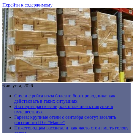
Перейти к содержимому
6 августа, 2026
Сняли с рейса из-за болезни бортпроводника: как
действовать в таких ситуациях
Эксперты рассказали, как оплачивать покупки в
путешествиях
Гареев: крупные отели с сентября смогут заселять
россиян по ID в “Максе”
Нижегородцам рассказали, как часто стоит мыть голову