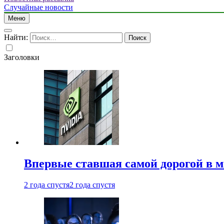
Случайные новости
Меню
Найти:
Заголовки
Впервые ставшая самой дорогой в 
2 года спустя
2 года спустя