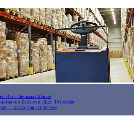
ей Икс в фильмах Marvel
истианом Бэйлом выйдет 18 ноября
ров — благодаря «Одиссее»