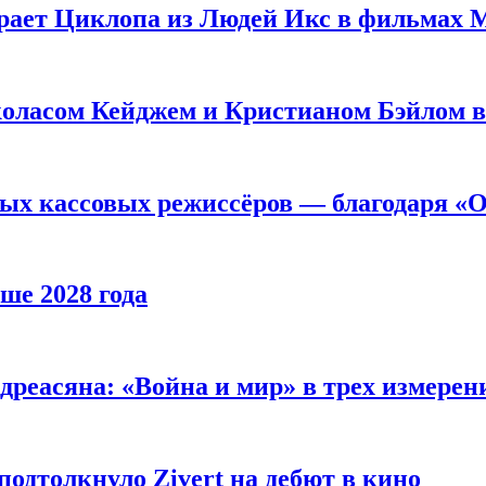
рает Циклопа из Людей Икс в фильмах 
оласом Кейджем и Кристианом Бэйлом в
ых кассовых режиссёров — благодаря «О
ше 2028 года
реасяна: «Война и мир» в трех измерен
одтолкнуло Zivert на дебют в кино