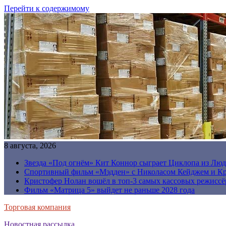
Перейти к содержимому
8 августа, 2026
Звезда «Под огнём» Кит Коннор сыграет Циклопа из Люд
Спортивный фильм «Мэдден» с Николасом Кейджем и Кр
Кристофер Нолан вошёл в топ-3 самых кассовых режиссё
Фильм «Матрица 5» выйдет не раньше 2028 года
Торговая компания
Новостная рассылка