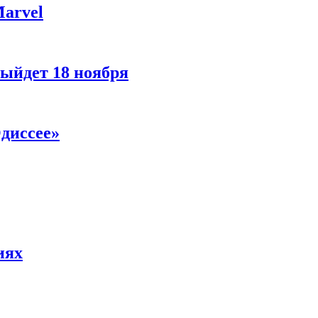
Marvel
ыйдет 18 ноября
диссее»
иях