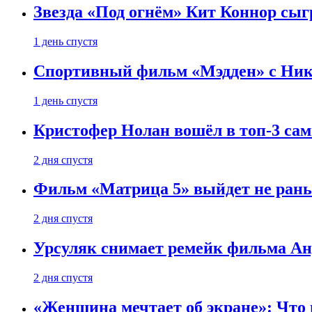
Звезда «Под огнём» Кит Коннор сыг
1 день спустя
Спортивный фильм «Мэдден» с Ник
1 день спустя
Кристофер Нолан вошёл в топ-3 сам
2 дня спустя
Фильм «Матрица 5» выйдет не рань
2 дня спустя
Урсуляк снимает ремейк фильма Анд
2 дня спустя
«Женщина мечтает об экране»: Что п