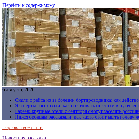
Перейти к содержимому
6 августа, 2026
Сняли с рейса из-за болезни бортпроводника: как действо
Эксперты рассказали, как оплачивать покупки в путешес
Гареев: крупные отели с сентября смогут заселять россия
Нижегородцам рассказали, как часто стоит мыть голову л
Торговая компания
Новостная рассылка