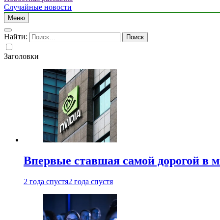
Случайные новости
Меню
Найти:
Заголовки
Впервые ставшая самой дорогой в 
2 года спустя
2 года спустя