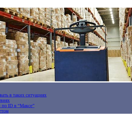
вать в таких ситуациях
твиях
н по ID в “Максе”
етом