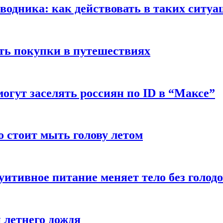
оводника: как действовать в таких ситуа
ть покупки в путешествиях
могут заселять россиян по ID в “Максе”
о стоит мыть голову летом
уитивное питание меняет тело без голод
 летнего дождя