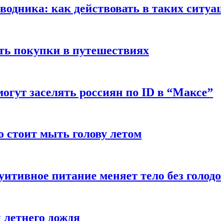
оводника: как действовать в таких ситуа
ть покупки в путешествиях
могут заселять россиян по ID в “Максе”
о стоит мыть голову летом
уитивное питание меняет тело без голод
 летнего дождя