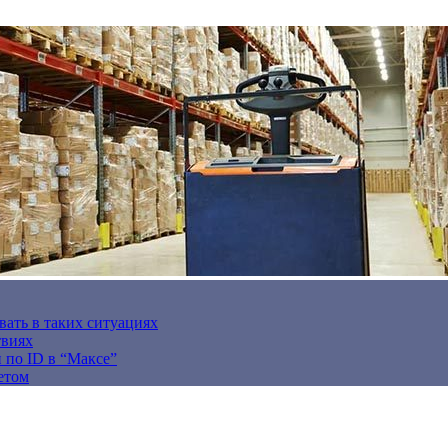
вать в таких ситуациях
твиях
н по ID в “Максе”
етом