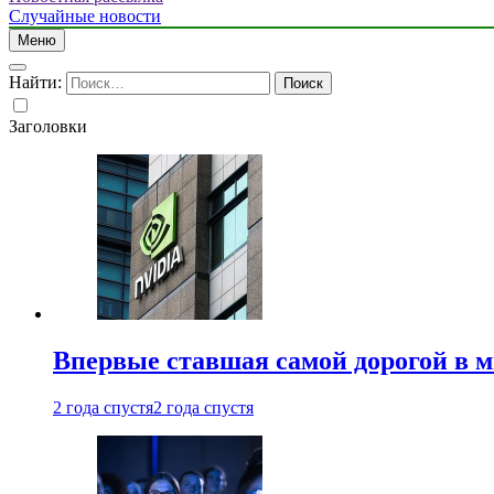
Случайные новости
Меню
Найти:
Заголовки
Впервые ставшая самой дорогой в 
2 года спустя
2 года спустя