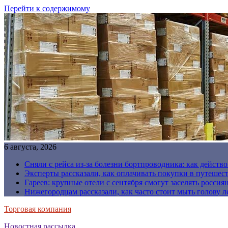
Перейти к содержимому
6 августа, 2026
Сняли с рейса из-за болезни бортпроводника: как действо
Эксперты рассказали, как оплачивать покупки в путешес
Гареев: крупные отели с сентября смогут заселять россия
Нижегородцам рассказали, как часто стоит мыть голову л
Торговая компания
Новостная рассылка