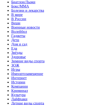
Биатлон/Лыжи
Бокс/MMA
Болезни и лекарства
В мире
В России
Вещи
Военные новости
Волейбол
Гаджеты
Дети
Дом и сад
Еда
Звёзды
Здоровье
Зимние виды спорта
ЗОЖ
Игры
Импортозамещение
Интернет
Истории
Компании
Криминал
Культура
Лайфхаки
Летние виды спорта