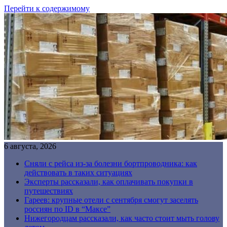
Перейти к содержимому
6 августа, 2026
Сняли с рейса из-за болезни бортпроводника: как
действовать в таких ситуациях
Эксперты рассказали, как оплачивать покупки в
путешествиях
Гареев: крупные отели с сентября смогут заселять
россиян по ID в “Максе”
Нижегородцам рассказали, как часто стоит мыть голову