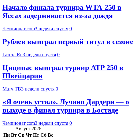
Начало финала турнира WTA-250 в
Яссах задерживается из-за дождя
Чемпионат.com
3 недели спустя
0
Рублев выиграл первый титул в сезоне
Газета.Ru
3 недели спустя
0
Циципас выиграл турнир ATP 250 в
Швейцарии
Матч ТВ
3 недели спустя
0
«Я очень устал». Лучано Дардери — о
выходе в финал турнира в Бостаде
Чемпионат.com
3 недели спустя
0
Август 2026
Пн
Вт
Ср
Чт
Пт
Сб
Вс