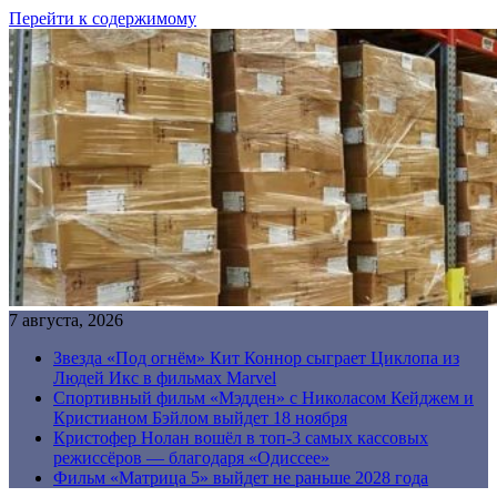
Перейти к содержимому
7 августа, 2026
Звезда «Под огнём» Кит Коннор сыграет Циклопа из
Людей Икс в фильмах Marvel
Спортивный фильм «Мэдден» с Николасом Кейджем и
Кристианом Бэйлом выйдет 18 ноября
Кристофер Нолан вошёл в топ-3 самых кассовых
режиссёров — благодаря «Одиссее»
Фильм «Матрица 5» выйдет не раньше 2028 года