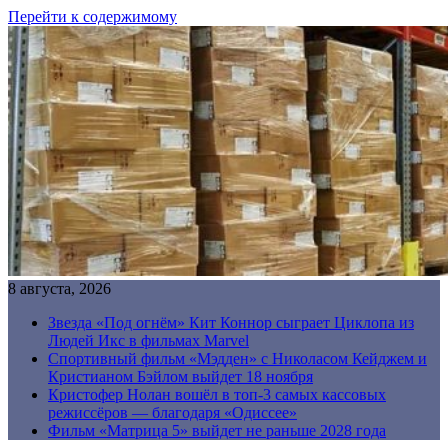
Перейти к содержимому
8 августа, 2026
Звезда «Под огнём» Кит Коннор сыграет Циклопа из
Людей Икс в фильмах Marvel
Спортивный фильм «Мэдден» с Николасом Кейджем и
Кристианом Бэйлом выйдет 18 ноября
Кристофер Нолан вошёл в топ-3 самых кассовых
режиссёров — благодаря «Одиссее»
Фильм «Матрица 5» выйдет не раньше 2028 года