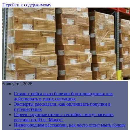
Перейти к содержимому
6 августа, 2026
Сняли с рейса из-за болезни бортпроводника: как
действовать в таких ситуациях
Эксперты рассказали, как оплачивать покупки в
путешествиях
Гареев: крупные отели с сентября смогут заселять
россиян по ID в “Максе”
Нижегородцам рассказали, как часто стоит мыть голову