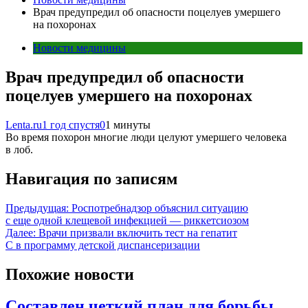
Врач предупредил об опасности поцелуев умершего
на похоронах
Новости медицины
Врач предупредил об опасности
поцелуев умершего на похоронах
Lenta.ru
1 год спустя
0
1 минуты
Во время похорон многие люди целуют умершего человека
в лоб.
Навигация по записям
Предыдущая:
Роспотребнадзор объяснил ситуацию
с еще одной клещевой инфекцией — риккетсиозом
Далее:
Врачи призвали включить тест на гепатит
С в программу детской диспансеризации
Похожие новости
Составлен четкий план для борьбы